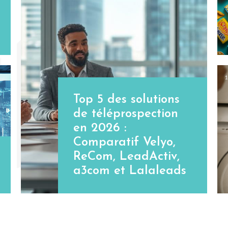
Top 5 des solutions
de téléprospection
en 2026 :
Comparatif Velyo,
ReCom, LeadActiv,
a3com et Lalaleads