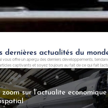
s dernières actualités du monde
 qui vous offre un aperçu des derniers développements, tend
articles captivants et soyez toujours au fait de ce qui fait l’ac
ualite economique du geant
et la reglementation pour
 zoom sur l’actualite economique
Les tampons de societe et 
res
spatial
leurs mentions obligatoires