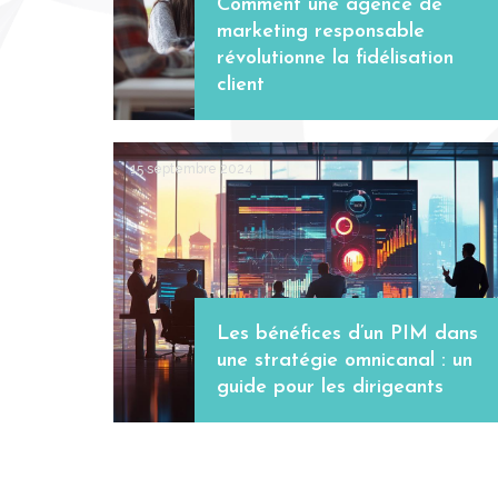
Comment une agence de
marketing responsable
révolutionne la fidélisation
client
15 septembre 2024
Les bénéfices d’un PIM dans
une stratégie omnicanal : un
guide pour les dirigeants