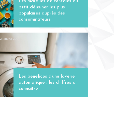
Les marques de céréales au
petit déjeuner les plus
populaires auprès des
consommateurs
12 janvier 2024
Les benefices d’une laverie
automatique : les chiffres a
connaitre